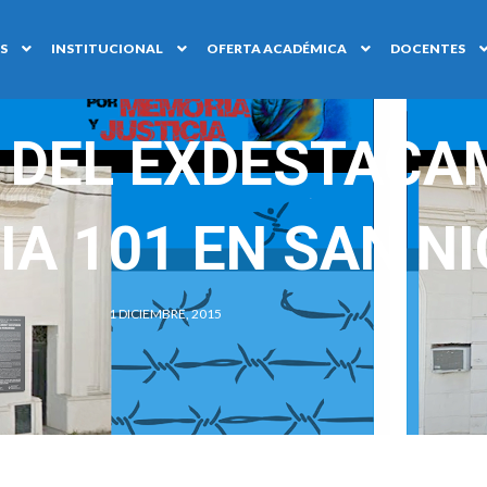
S
INSTITUCIONAL
OFERTA ACADÉMICA
DOCENTES
 DEL EXDESTACA
IA 101 EN SAN N
1 DICIEMBRE, 2015