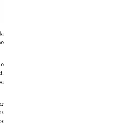
la
no
do
d.
sa
or
as
os