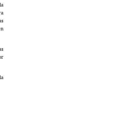
la
ra
as
en
as
or
la