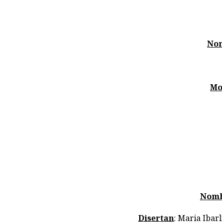
No
Mo
Nom
Disertan
: Maria Ibar