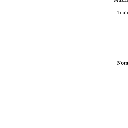
Músic
Teat
Nom