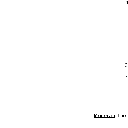
C
1
Moderan
: Lor