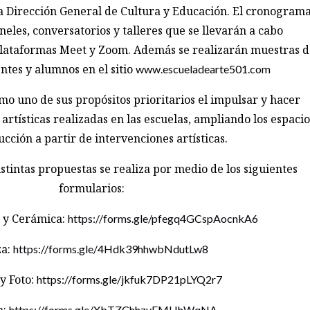
la Dirección General de Cultura y Educación. El cronogram
neles, conversatorios y talleres que se llevarán a cabo
plataformas Meet y Zoom. Además se realizarán muestras d
ntes y alumnos en el sitio
www.escueladearte501.com
mo uno de sus propósitos prioritarios el impulsar y hacer
 artísticas realizadas en las escuelas, ampliando los espacio
cción a partir de intervenciones artísticas.
istintas propuestas se realiza por medio de los siguientes
formularios:
s y Cerámica:
https://forms.gle/pfegq4GCspAocnkA6
za:
https://forms.gle/4Hdk39hhwbNdutLw8
y Foto:
https://forms.gle/jkfuk7DP21pLYQ2r7
https://forms.gle/XbTZChhzvEMHhWqNA