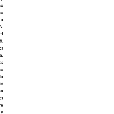
mo
mo
ta
A.
el
8.
os
a.
os
mo
la
ió
na
os
re
 y