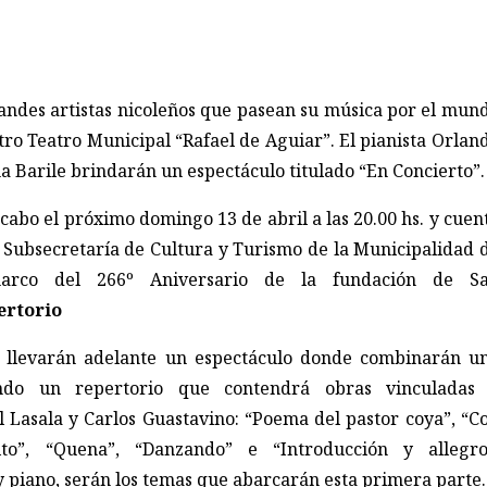
andes artistas nicoleños que pasean su música por el mun
tro Teatro Municipal “Rafael de Aguiar”. El pianista Orlan
ena Barile brindarán un espectáculo titulado “En Concierto”.
 cabo el próximo domingo 13 de abril a las 20.00 hs. y cuen
a Subsecretaría de Cultura y Turismo de la Municipalidad 
arco del 266º Aniversario de la fundación de S
ertorio
as llevarán adelante un espectáculo donde combinarán u
ndo un repertorio que contendrá obras vinculadas
Lasala y Carlos Guastavino: “Poema del pastor coya”, “C
to”, “Quena”, “Danzando” e “Introducción y allegro
y piano, serán los temas que abarcarán esta primera parte.