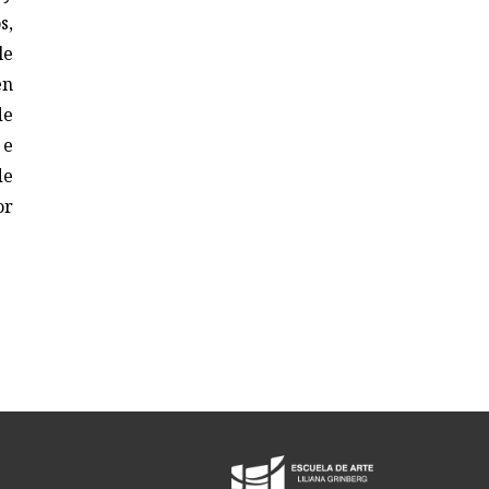
s,
le
en
de
 e
de
or