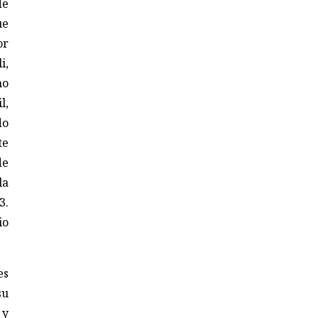
de
ue
or
i,
mo
l,
do
te
de
la
3.
io
es
su
 y