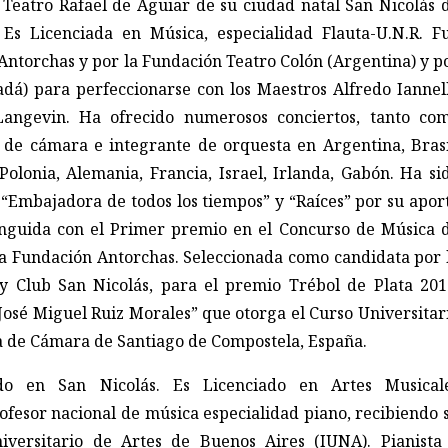
 Teatro Rafael de Aguiar de su ciudad natal San Nicolás 
 Es Licenciada en Música, especialidad Flauta-U.N.R. F
Antorchas y por la Fundación Teatro Colón (Argentina) y p
dá) para perfeccionarse con los Maestros Alfredo Iannell
Langevin. Ha ofrecido numerosos conciertos, tanto co
 de cámara e integrante de orquesta en Argentina, Brasi
Polonia, Alemania, Francia, Israel, Irlanda, Gabón. Ha si
“Embajadora de todos los tiempos” y “Raíces” por su apor
tinguida con el Primer premio en el Concurso de Música 
a Fundación Antorchas. Seleccionada como candidata por 
y Club San Nicolás, para el premio Trébol de Plata 201
osé Miguel Ruiz Morales” que otorga el Curso Universitar
a de Cámara de Santiago de Compostela, España.
o en San Nicolás. Es Licenciado en Artes Musical
ofesor nacional de música especialidad piano, recibiendo 
Universitario de Artes de Buenos Aires (IUNA). Pianista