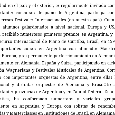
dad en el país y el exterior, es regularmente invitado co
rtantes concursos de piano de Argentina, participa co
erosos Festivales Internacionales (en nuestro país). Cuen
e alumnos galardonados a nivel nacional, Europa y US
 recibido numerosos primeros premios en Argentina, y 
urso Internacional de Piano de Curitiba, Brasil, en 199
mportantes cursos en Argentina con afamados Maestr
y Europa, y su permanente perfeccionamiento en Alemani
mente en Alemania, España y Suiza, participando en cicl
ón Wagneriana y Festivales Musicales de Argentina. Co
do con importantes orquestas de Argentina, entre ellas 
ional y distintas orquestas de Alemania y BrasilOfrec
rtantes provincias de Argentina y en Capital Federal. De u
ística, ha conformado numerosos y variados grup
mente en Argentina y Europa con solistas de renomb
as y Masterclasses en Instituciones de Brasil, en Alemania