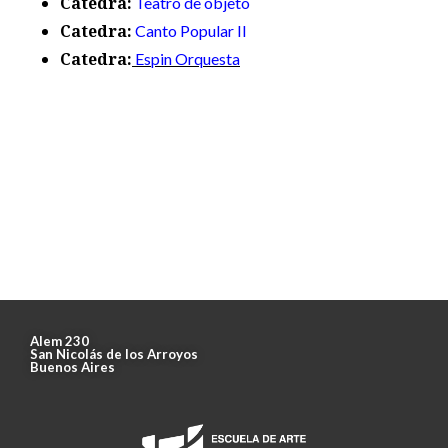
Catedra:
Teatro de objeto
Catedra:
Canto Popular II
Catedra:
Espin Orquesta
Alem 230
San Nicolás de los Arroyos
Buenos Aires