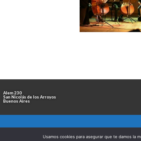
Alem 230
San Nicolás de los Arroyos
Buenos Aires
Usamos cookies para asegurar que te damos la me